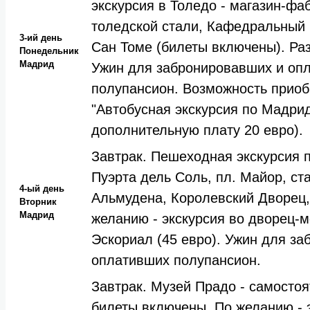
экскурсия в Толедо - магазин-фа
толедской стали, Кафедральный 
3-ий день
Сан Томе (билеты включены). Ра
Понедельник
Мадрид
Ужин для забронировавших и оп
полупансион. Возможность приоб
"Автобусная экскурсия по Мадрид
дополнительную плату 20 евро).
Завтрак. Пешеходная экскурсия п
Пуэрта дель Соль, пл. Майор, ст
4-ый день
Альмудена, Королевский Дворец,
Вторник
Мадрид
желанию - экскурсия во дворец-
Эскориал (45 евро). Ужин для з
оплативших полупансион.
Завтрак. Музей Прадо - самосто
билеты включены. По желанию - 