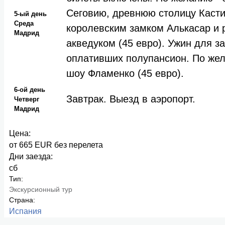
Сеговию, древнюю столицу Каст
5-ый день
Среда
королевским замком Алькасар и 
Мадрид
акведуком (45 евро). Ужин для 
оплативших полупансион. По же
шоу Фламенко (45 евро).
6-ой день
Завтрак. Выезд в аэропорт.
Четверг
Мадрид
Цена:
от 665 EUR без перелета
Дни заезда:
сб
Тип:
Экскурсионный тур
Страна:
Испания