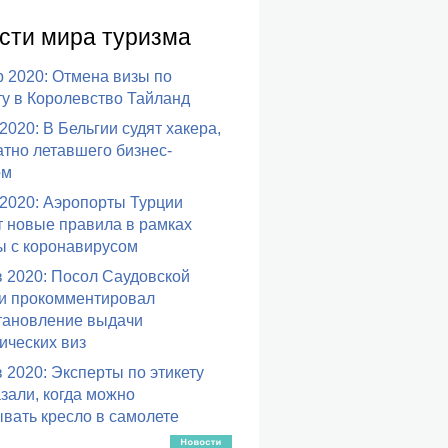
сти мира туризма
р 2020
: Отмена визы по
у в Королевство Тайланд
 2020
: В Бельгии судят хакера,
тно летавшего бизнес-
ом
 2020
: Аэропорты Турции
т новые правила в рамках
ы с коронавирусом
в 2020
: Посол Саудовской
и прокомментировал
тановление выдачи
ических виз
в 2020
: Эксперты по этикету
зали, когда можно
вать кресло в самолете