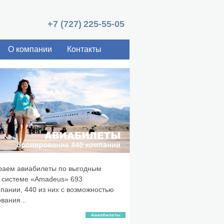
+7 (727)
225-55-05
О компании
Контакты
раем авиабилеты по выгодным
 с
истеме «Amadeus»
693
пании, 440 из них с возможностью
вания...