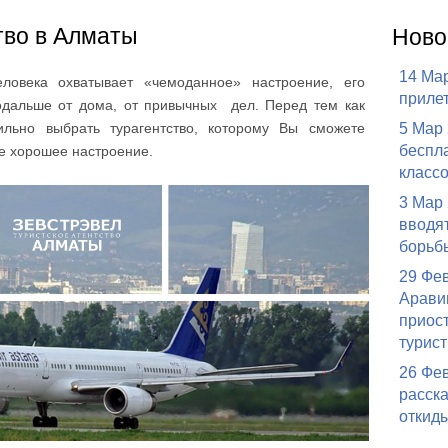
тво в Алматы
Ново
14 Ма
ловека охватывает «чемоданное» настроение, его
прилет
подальше от дома, от привычных дел. Перед тем как
ильно выбрать турагентство, которому Вы сможете
5 Мар
беспла
ше хорошее настроение.
класс
3 Мар
вводя
борьб
29 Фе
Арави
приос
турист
26 Фе
расска
откиды