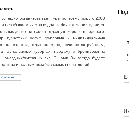
 Алматы
Под
 успешно организовывает туры по всему миру с 2003
 и незабываемый отдых для любой категории туристов
ельных до тех, кто хочет отдохнуть хорошо и недорого.
р туристских услуг: групповые и индивидуальные
П
еста планеты, отдых на море, лечение за рубежом,
п
на горнолыжных курортах, продажу и бронирование
т
и въездных/выездных виз.
С нами Вы всегда будете
и
мфортным и полным незабываемых впечатлений.
E-
И