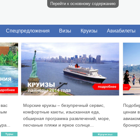
Перейти к основному содержанию
Спецпредложения
Визы
Круизы
Авиабилеты
 вас
Морские круизы – безупречный сервис,
Подоби
ным
комфортные каюты, изысканная еда,
ценам в
обширная программа развлечений, море,
авиаком
ра...
песчаные пляжи и яркое солнце...
брониро