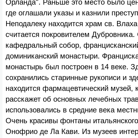
Орланда". Раньше это место было цен
где оглашали указы и казнили преступ
Неподалеку находится храм св. Влаха
считается покровителем Дубровника. 
кафедральный собор, францискански
доминиканский монастыри. Франциск
монастырь был построен в 14 веке. З
сохранились старинные рукописи и зд
находится фармацевтический музей, 
расскажет об основных лечебных трав
использовались в средние века мест
Очень красивы фонтаны итальянского
Онофрио де Ла Кави. Из музеев инте