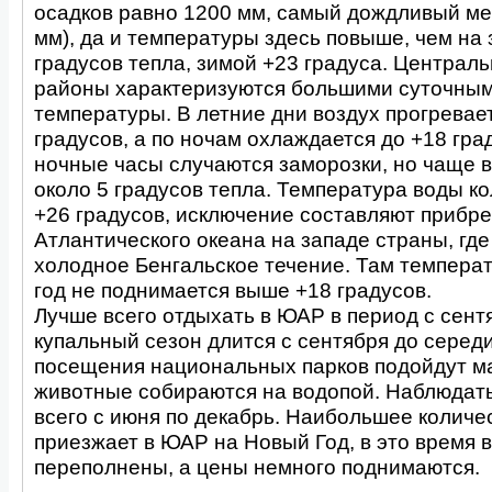
осадков равно 1200 мм, самый дождливый мес
мм), да и температуры здесь повыше, чем на 
градусов тепла, зимой +23 градуса. Централ
районы характеризуются большими суточны
температуры. В летние дни воздух прогревае
градусов, а по ночам охлаждается до +18 гра
ночные часы случаются заморозки, но чаще 
около 5 градусов тепла. Температура воды ко
+26 градусов, исключение составляют прибр
Атлантического океана на западе страны, где
холодное Бенгальское течение. Там темпера
год не поднимается выше +18 градусов.
Лучше всего отдыхать в ЮАР в период с сентя
купальный сезон длится с сентября до серед
посещения национальных парков подойдут ма
животные собираются на водопой. Наблюдать
всего с июня по декабрь. Наибольшее количе
приезжает в ЮАР на Новый Год, в это время в
переполнены, а цены немного поднимаются.