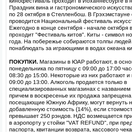
кинофестиваль проходит в Йоханнесбурге в н
Праздник вина и гастрономического искусств
по 28 октября в Стелленбош. В Грэхэмстауне
проводится Национальный фестиваль искусст
Ежегодно в конце сентября - начале октября 
проходит "Фестиваль китов". Киты - символ н
года. На побережье собираются толпы людей
понаблюдать за играющими в водах океана ки
ПОКУПКИ.
Магазины в ЮАР работают, в осно
понедельника по пятницу с 09:00 до 17:00 часо
08:30 до 15:00. Некоторые из них работают и 
09:00 до 13:00. Алкоголь продается только в
специализированных магазинах с названием "L
причем в воскресенье их продажа запрещена.
посещающие Южную Африку, могут вернуть н
добавленную стоимость (14%), если стоимост
превышает 250 рэндов. НДС возмещается при
в аэропорту у стойки "VAT REFUND", при пр
паспорта, квитанции возврата, кассового чека