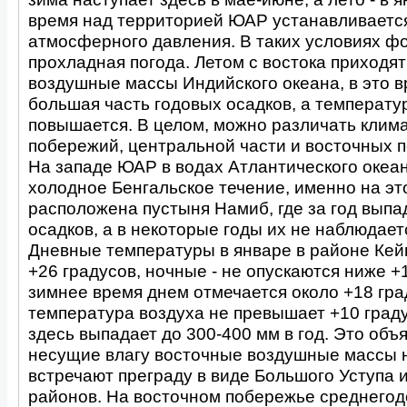
время над территорией ЮАР устанавливается
атмосферного давления. В таких условиях ф
прохладная погода. Летом с востока приходя
воздушные массы Индийского океана, в это 
большая часть годовых осадков, а температу
повышается. В целом, можно различать клим
побережий, центральной части и восточных 
На западе ЮАР в водах Атлантического океан
холодное Бенгальское течение, именно на э
расположена пустыня Намиб, где за год выпа
осадков, а в некоторые годы их не наблюдает
Дневные температуры в январе в районе Кей
+26 градусов, ночные - не опускаются ниже +1
зимнее время днем отмечается около +18 гра
температура воздуха не превышает +10 град
здесь выпадает до 300-400 мм в год. Это объя
несущие влагу восточные воздушные массы н
встречают преграду в виде Большого Уступа и
районов. На восточном побережье среднегод