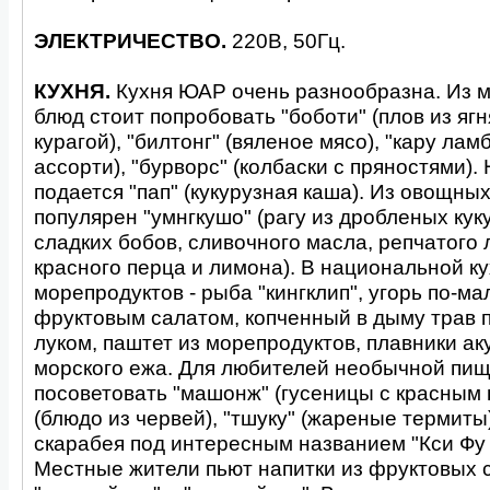
ЭЛЕКТРИЧЕСТВО.
220В, 50Гц.
КУХНЯ.
Кухня ЮАР очень разнообразна. Из 
блюд стоит попробовать "боботи" (плов из яг
курагой), "билтонг" (вяленое мясо), "кару лам
ассорти), "бурворс" (колбаски с пряностями).
подается "пап" (кукурузная каша). Из овощны
популярен "умнгкушо" (рагу из дробленых кук
сладких бобов, сливочного масла, репчатого л
красного перца и лимона). В национальной ку
морепродуктов - рыба "кингклип", угорь по-ма
фруктовым салатом, копченный в дыму трав п
луком, паштет из морепродуктов, плавники ак
морского ежа. Для любителей необычной пи
посоветовать "машонж" (гусеницы с красным 
(блюдо из червей), "тшуку" (жареные термиты
скарабея под интересным названием "Кси Фу 
Местные жители пьют напитки из фруктовых с