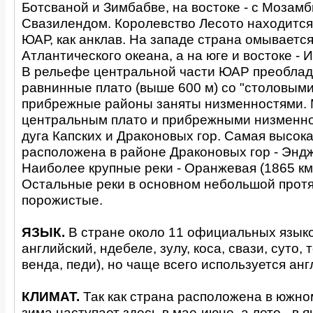
Ботсваной и Зимбабве, на востоке - с Мозамб
Свазилендом. Королевство Лесото находится
ЮАР, как анклав. На западе страна омываетс
Атлантического океана, а на юге и востоке - 
В рельефе центральной части ЮАР преоблад
равнинные плато (выше 600 м) со "столовыми
прибрежные районы заняты низменностями.
центральным плато и прибрежными низменно
дуга Капских и Драконовых гор. Самая высока
расположена в районе Драконовых гор - Эндж
Наиболее крупные реки - Оранжевая (1865 км
Остальные реки в основном небольшой прот
порожистые.
ЯЗЫК.
В стране около 11 официальных языко
английский, ндебеле, зулу, коса, свази, суто, 
венда, педи), но чаще всего используется анг
КЛИМАТ.
Так как страна расположена в южно
зима наступает здесь в мае-июне, а лето - в 